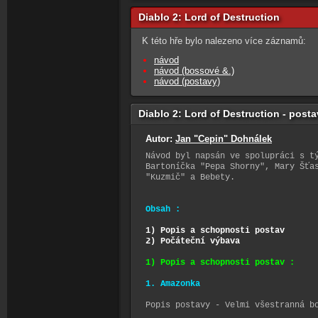
Diablo 2: Lord of Destruction
K této hře bylo nalezeno více záznamů:
návod
návod (bossové &.)
návod (postavy)
Diablo 2: Lord of Destruction - post
Autor:
Jan "Cepin" Dohnálek
Návod byl napsán ve spolupráci s t
Bartoníčka "Pepa Shorny", Mary Šťa
"Kuzmič" a Bebety.
Obsah :
1) Popis a schopnosti postav
2) Počáteční výbava
1) Popis a schopnosti postav :
1. Amazonka
Popis postavy - Velmi všestranná b