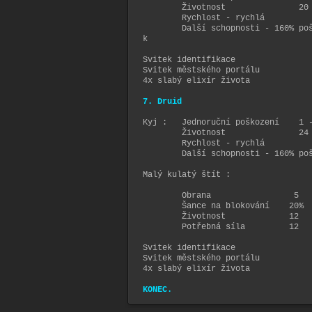
Životnost 20
Rychlost - rychlá
Další schopnosti - 160% poškoz
k ohnivé s
Svitek identifikace
Svitek městského portálu
4x slabý elixír života
7. Druid
Kyj : Jednoruční poškození 1 -
Životnost 24
Rychlost - rychlá
Další schopnosti - 160% poško
Malý kulatý štít :
Obrana 5
Šance na blokování 20%
Životnost 12
Potřebná síla 12
Svitek identifikace
Svitek městského portálu
4x slabý elixír života
KONEC.