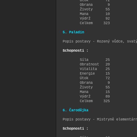
Útok 72
Obrana 9
Životy 55
Mana 10
Výdrž 92
Celkem 323
5. Paladin
Popis postavy - Rozený vůdce, svat
Schopnosti :
Síla 25
Obratnost 20
Vitalita 25
Energie 15
Útok 72
Obrana 9
Životy 55
Mana 15
Výdrž 89
Celkem 325
6. Čarodějka
Popis postavy - Mistryně elementá
Schopnosti :